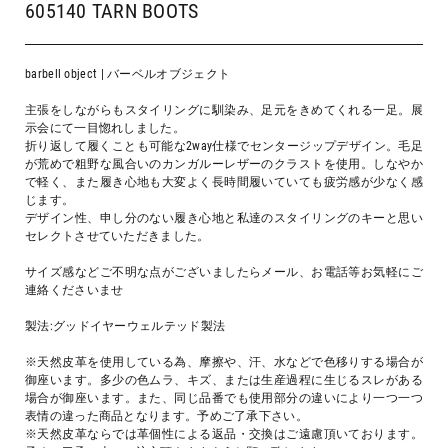
605140 TARN BOOTS
barbell object | バーベルオブジェクト
主張をしながらもスタイリングに馴染み、足元をきめてくれる一足。展
示会にて一目惚れしました。
折り返して履くことも可能な2way仕様でセンタージップデザイン。毛足
が荒めで粗野な風合いのカンガルーレザーのクラストを使用。しなやか
で軽く、また履き心地も大変よく長時間履いていても疲労感が少なく感
じます。
デザイン性、申し分のない履き心地と私達のスタイリングのキーと思い
セレクトさせていただきました。
サイズ感などご不明な点がございましたらメール、お電話等お気軽にご
連絡くださいませ
製法:グッドイヤーウェルテッド製法
※天然皮革を使用している為、摩擦や、汗、水などで色移りする場合が
御座います。多少の色ムラ、キズ、または生産過程に生じるスレがある
場合が御座います。また、同じ品番でも使用部分の違いにより一つ一つ
表情の違った商品となります。予めご了承下さい。
※天然皮革ならでは革個性による返品・交換はご遠慮頂いております。