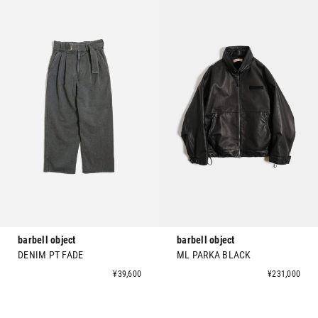
barbell object
barbell object
DENIM PT FADE
ML PARKA BLACK
¥39,600
¥231,000