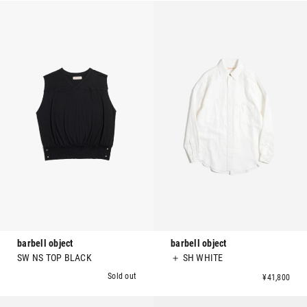
barbell object
barbell object
SW NS TOP BLACK
＋ SH WHITE
Sold out
¥41,800