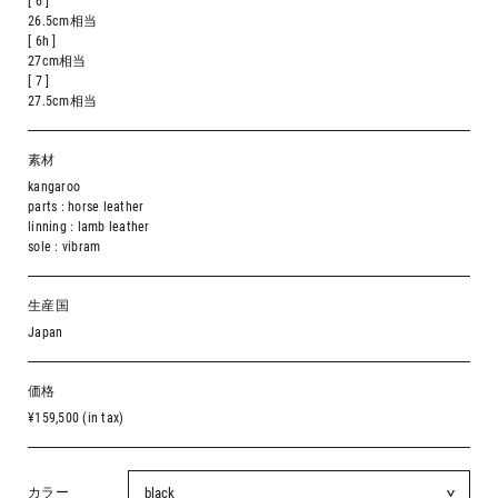
[ 6 ]
26.5cm相当
[ 6h ]
27cm相当
[ 7 ]
27.5cm相当
素材
kangaroo
parts : horse leather
linning : lamb leather
sole : vibram
生産国
Japan
価格
¥159,500 (in tax)
カラー