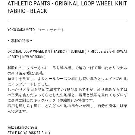
ATHLETIC PANTS - ORIGINAL LOOP WHEEL KNIT
FABRIC - BLACK
YOKO SAKAMOTO | ヨーコ サカモト
– 素材の特徴 –
ORIGINAL LOOP WHEEL KNIT FABRIC ( TSURIAMI ) / MIDDLE WEIGHT SWEAT
JERSEY ( NEW VERSION )
和歌山のニッターさんに「吊り編み機」で編み上げて頂いたオリジナル
の吊り編み3飛び裏毛。
糸番手を見直し、よりオールシーズン着用し易い厚みとウエイトの生地
にアップデートしました。
しっかりと度目を詰めて編立てた3飛び裏毛ですが、吊り編みならでは
の空気を含んだふっくらとした生地感と、着用と洗濯を重ねてもダレず
に身体に馴染むキックバック（伸縮性）が特徴です。
着用を繰り返す度に、どんどん生地の風合いが増し、自分の身体に馴染
んで来ます。
yokosakamoto 26ss
STYLE NO YS-26SS-87 Black