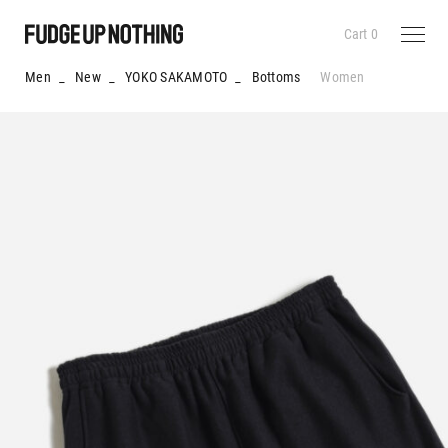
Cart
0
Men
_
New
_
YOKO SAKAMOTO
_
Bottoms
Women