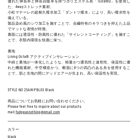
優れた伸長率と伸長回復率を持つポリエステル糸「TEXBRID」を使用し
た、4wayストレッチ素材。
小松マテーレの超耐久撥水加工「ダントツ撥水」により、高い撥水性を
備えている。
製品染め風のシワ加工を施すことで、合繊特有のキラつきを抑えた上品
でマットな表情が特徴。
裏面には透湿性・防風性に優れた「サイレントコーティング」を施すこ
とで、衣類内環境を快適に保つ。
裏地
Lining Octa® アクティブインサレーション
中綿と裏地が一体化したような、軽量かつ通気性と速乾性、保温性に優
れた機能素材。中空構造かつ、断面に8つの四凸のある糸を使用するこ
とで、肌と生地の間にデッドエアーが生まれ、高い保温性を実現。
STYLE NO 25AW-PBL03 Black
商品についてお気軽にお問い合わせください。
Please feel free to inquire about our products.
mail:
fudgeupnothing@gmail.com
カラー
black