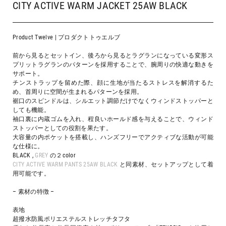
CITY ACTIVE WARM JACKET 25AW BLACK
Product Twelve | プロダクトトゥエルブ
前から見るとセットイン、後ろから見るとラグランになっている変形ス
プリットラグランのパターンを採用することで、腕周りの快適な動きを
サポート。
チンストラップを留めた際、顔に生地が当たるストレスを解消するた
め、首周りに空間が生まれるパターンを採用。
裾口のスピンドルは、シルエット調節だけでなくウィンドストッパーと
しても機能。
袖口裏に内蔵ゴムを入れ、程良いホールド感を与えることで、ウィンド
ストッパーとしての役割を果たす。
大容量の内ポケットを搭載し、ハンズフリーでアクティブな活動が可能
な仕様に。
BLACK ,
GREY
の２color
CITY ACTIVE WARM PANTS 25AW BLACK
と同素材、セットアップとして着
用可能です。
– 素材の特徴 –
表地
超撥水防風ポリエステルストレッチタフタ