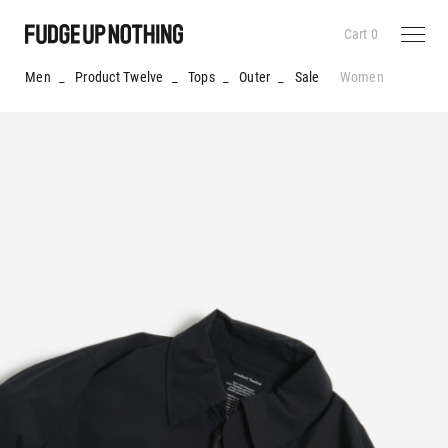
Cart
0
Men
_
Product Twelve
_
Tops
_
Outer
_
Sale
Women