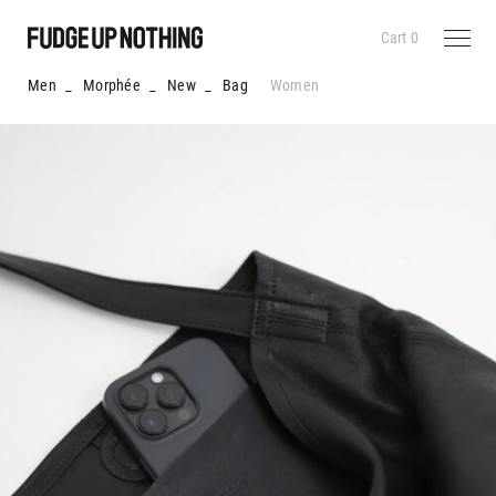
Cart
0
Men
_
Morphée
_
New
_
Bag
Women