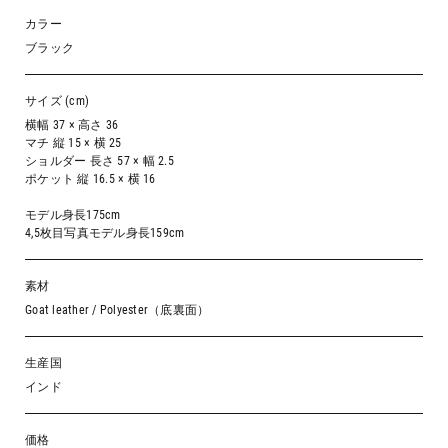
カラー
ブラック
サイズ (cm)
横幅 37 × 高さ 36
マチ 縦 15 × 横 25
ショルダー 長さ 57 × 幅 2.5
ポケット 縦 16.5 × 横 16
モデル身長175cm
4,5枚目写真モデル身長159cm
素材
Goat leather / Polyester（底裏面）
生産国
インド
価格