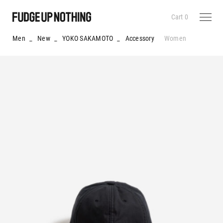
Cart
0
Men
_
New
_
YOKO SAKAMOTO
_
Accessory
Women