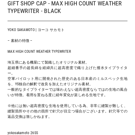
GIFT SHOP CAP - MAX HIGH COUNT WEATHER
TYPEWRITER - BLACK
YOKO SAKAMOTO | ヨーコ サカモト
– 素材の特徴 –
MAX HIGH COUNT WEATHER TYPEWRITER
埼玉県にある機屋にて製織したオリジナル素材。
超細番手の超長綿を経緯共に超高密度で織り上げた撥水タイプライタ
ー。
空軍パイロット用に開発された歴史のある日本産のミルスペック生地
を、YS独自の解釈で改良を加えたオリジナル素材。
一般的なタイプライターでは味わえない超高密度ならではの生地の風合
いが特徴。着用を置ねる度に経年変化が楽しめる生地です。
※他には無い超高密度な生地を使用している為、非常に縫製が難しく、
縫製箇所やその他の箇所で針穴が目立つ場合がございます。針穴等での
返品交換は致しかねます。
yokosakamoto 26SS