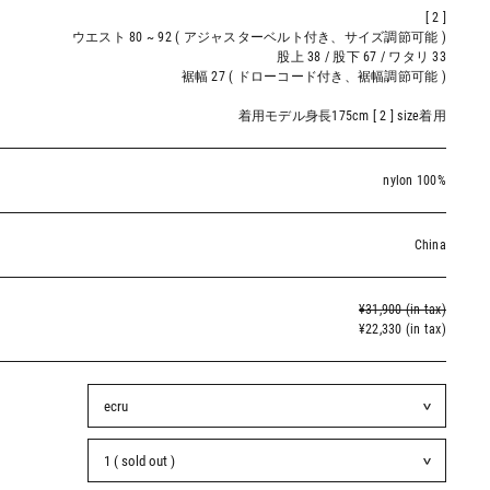
[ 2 ]
ウエスト 80 ~ 92 ( アジャスターベルト付き、サイズ調節可能 )
股上 38 / 股下 67 / ワタリ 33
裾幅 27 ( ドローコード付き、裾幅調節可能 )
着用モデル身長175cm [ 2 ] size着用
nylon 100%
China
¥31,900 (in tax)
¥22,330 (in tax)