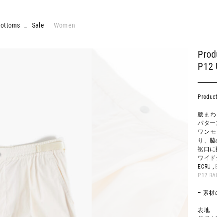
ottoms
_
Sale
Women
Prod
P12 
Produ
腰まわ
パター
ワンモ
り、脇
裾口に
ワイド
ECRU ,
P12 RA
– 素材
表地