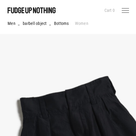
Cart
0
Men
_
barbell object
_
Bottoms
Women