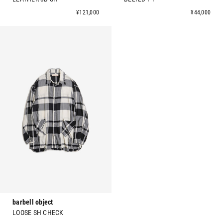
¥121,000
¥44,000
barbell object
LOOSE SH CHECK