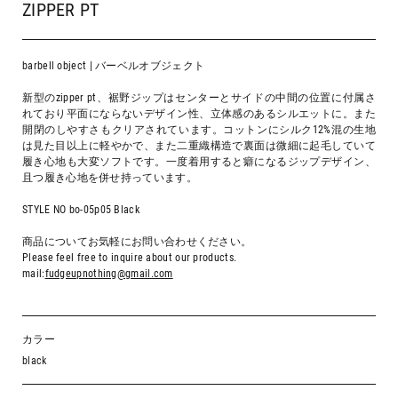
ZIPPER PT
barbell object | バーベルオブジェクト
新型の
zipper pt
、裾野ジップはセンターとサイドの中間の位置に付属さ
れており平面にならないデザイン性、立体感のあるシルエットに。また
開閉のしやすさもクリアされています。コットンにシルク
12%
混の生地
は見た目以上に軽やかで、また二重織構造で裏面は微細に起毛していて
履き心地も大変ソフトです。一度着用すると癖になるジップデザイン、
且つ履き心地を併せ持っています。
STYLE NO bo-05p05 Black
商品についてお気軽にお問い合わせください。
Please feel free to inquire about our products.
mail:
fudgeupnothing@gmail.com
カラー
black