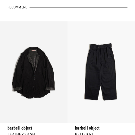
RECOMMEND
barbell object
barbell object
LEATHER 3B SH
BELTED PT